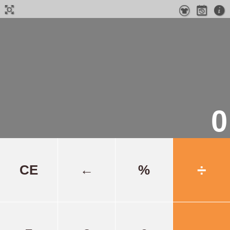




0
÷
CE
←
%